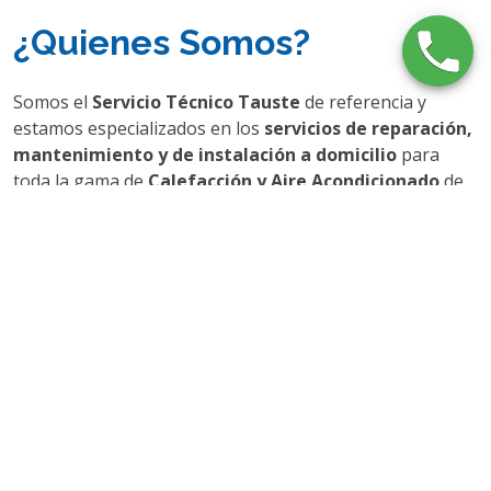
¿Quienes Somos?
Somos el
Servicio Técnico Tauste
de referencia y
estamos especializados en los
servicios de reparación,
mantenimiento y de instalación a domicilio
para
toda la gama de
Calefacción y Aire Acondicionado
de
la marca
Roca
, proporcionando a nuestros clientes de
Tauste una
excelente calidad
en cada uno de nuestros
servicios
realizados a domicilio
.
Nuestro sistema de organización nos permite
proporcionar nuestros servicios en muchos casos
en
24h naturales
tras su llamada.
Todos nuestros profesionales están debidamente
cualificados y certificados
para trabajar con
Calderas
y equipos de
Aire Acondicionado
de la marca
Roca
.