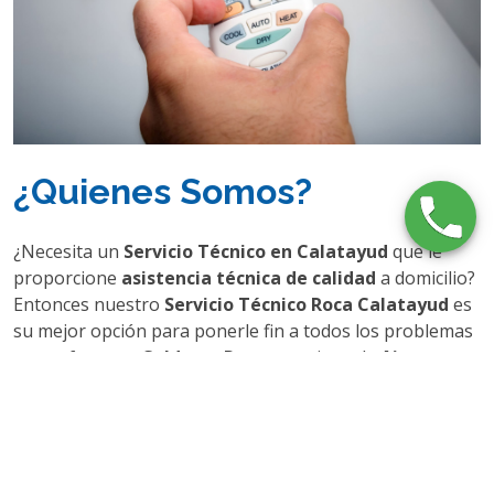
¿Quienes Somos?
¿Necesita un
Servicio Técnico en Calatayud
que le
proporcione
asistencia técnica de calidad
a domicilio?
Entonces nuestro
Servicio Técnico Roca Calatayud
es
su mejor opción para ponerle fin a todos los problemas
que sufran sus
Calderas Roca
o equipos de
Aire
Acondicionado Roca
mediante nuestros excelentes
servicios de reparación, mantenimiento y de
instalación
, los cuales son realizados siempre por
nuestros
técnicos Roca expertos
proporcionando una
calidad altísima
y difícil de igualar por nuestra